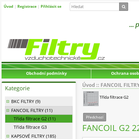
Úvod
|
Registrace
|
Přihlásit se
Obchodní podmínky
Ochrana osob
Úvod
::
FANCOIL FILTR
Kategorie
Třída filtrace G2
BKC FILTRY (9)
FANCOIL FILTRY (11)
Předchozí
Třída filtrace G2 (11)
FANCOIL G2 2
Třída filtrace G3
KAPSOVÉ FILTRY (185)