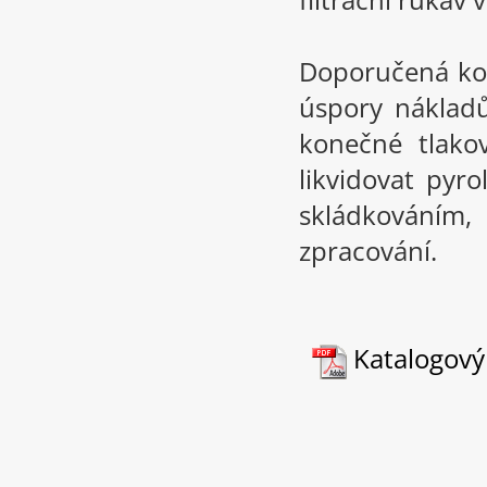
Doporučená kon
úspory náklad
konečné tlakov
likvidovat pyr
skládkováním,
zpracování.
Katalogový 