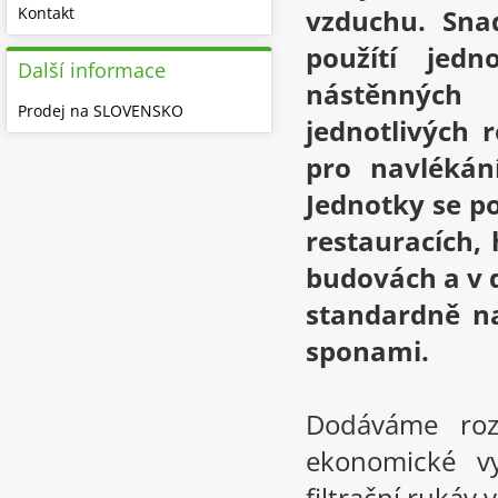
Kontakt
vzduchu. Sn
použítí jed
Další informace
nástěnných
Prodej na SLOVENSKO
jednotlivých 
pro navlékán
Jednotky se p
restauracích,
budovách a v d
standardně n
sponami.
Dodáváme roz
ekonomické vy
filtrační rukáv v