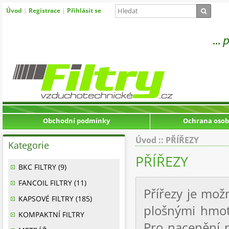
Úvod
|
Registrace
|
Přihlásit se
Obchodní podmínky
Ochrana osob
Úvod
::
PŘÍŘEZY
Kategorie
PŘÍŘEZY
BKC FILTRY (9)
FANCOIL FILTRY (11)
Přířezy je mož
KAPSOVÉ FILTRY (185)
plošnými hmot
KOMPAKTNÍ FILTRY
Pro nacenění 