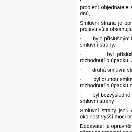
prodlení objednatele 
dnů,
Smluvní strana je op
projevu vůle obsahují
·
bylo příslušným
smluvní strany,
·
byl přísl
rozhodnutí o úpadku, 
·
druhá smluvní str
·
byl druhou smlu
rozhodnutí o úpadku o
·
byl bezvýsledně
smluvní strany
Smluvní strany jsou 
okolnost vyšší moci b
Dodavatel je oprávněn