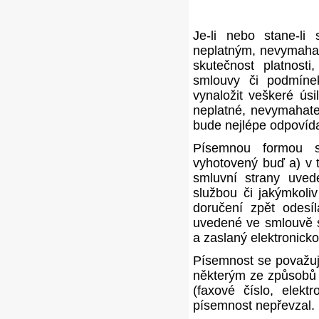
Je-li nebo stane-li
neplatným, nevymahat
skutečnost platnosti
smlouvy či podmíne
vynaložit veškeré ús
neplatné, nevymahate
bude nejlépe odpoví
Písemnou formou 
vyhotovený buď a) v 
smluvní strany uve
službou či jakýmkoli
doručení zpět odesíl
uvedené ve smlouvě s
a zaslaný elektronick
Písemnost se považuje
některým ze způsobů 
(faxové číslo, elekt
písemnost nepřevzal.