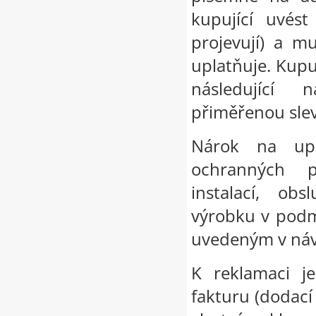
kupující uvést
projevují) a m
uplatňuje. Kupu
následující 
přiměřenou slev
Nárok na upl
ochranných p
instalací, ob
výrobku v podm
uvedeným v náv
K reklamaci j
fakturu (dodací 