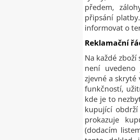
předem, záloh
připsání platb
informovat o t
Reklamační řá
Na každé zboží 
není uvedeno 
zjevné a skryté 
funkčností, uži
kde je to nezbyt
kupující obdrž
prokazuje kup
(dodacím listem