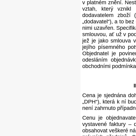
v platném znění. Nest
vztah, který vznikl
dodavatelem zboží 
„dodavatel“), a to bez
nimi uzavřen. Specifi
smlouvou, ať už v po
jež je jako smlouva 
jejího písemného pot
Objednatel je povin
odesláním objednávk
obchodními podmínka
I
Cena je sjednána doh
„DPH“), která k ní bu
není zahrnuto případn
Cenu je objednavatel
vystavené faktury – 
obsahovat veškeré nál