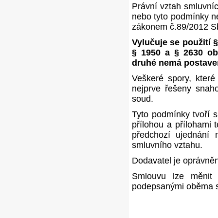
Právní vztah smluvní
nebo tyto podmínky ne
zákonem č.89/2012 Sb
Vylučuje se použití §
§ 1950 a § 2630 ob
druhé nemá postaven
Veškeré spory, které
nejprve řešeny snaho
soud.
Tyto podmínky tvoří 
přílohou a přílohami 
předchozí ujednání 
smluvního vztahu.
Dodavatel je oprávněn
Smlouvu lze měnit 
podepsanými oběma s