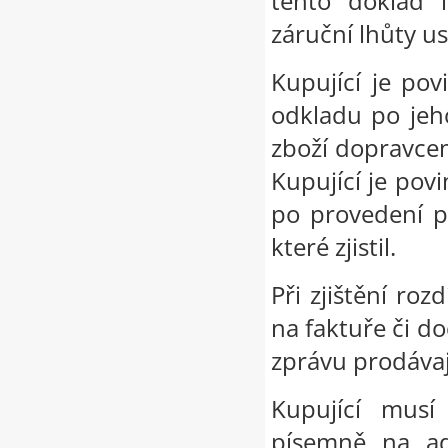
tento doklad 
záruční lhůty u
Kupující je po
odkladu po jeh
zboží dopravcem 
Kupující je po
po provedení p
které zjistil.
Při zjištění ro
na faktuře či d
zprávu prodávaj
Kupující musí
písemně na ad