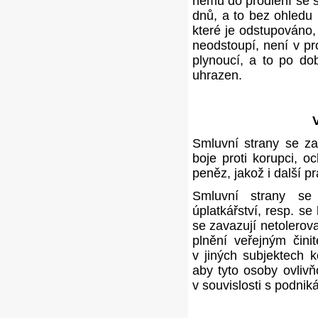
němu do prodlení se s
dnů, a to bez ohledu 
které je odstupováno,
neodstoupí, není v pr
plynoucí, a to po do
uhrazen.
Smluvní strany se zav
boje proti korupci, o
peněz, jakož i další p
Smluvní strany se 
úplatkářství, resp. s
se zavazují netolerov
plnění veřejným čin
v jiných subjektech 
aby tyto osoby ovliv
v souvislosti s podnik