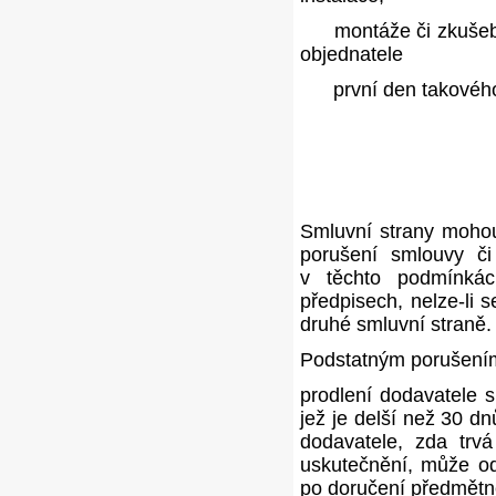
montáže či zkušební
objednatele
první den takového 
Smluvní strany mohou
porušení smlouvy č
v těchto podmínkác
předpisech, nelze-li 
druhé smluvní straně.
Podstatným porušením
prodlení dodavatele 
jež je delší než 30 d
dodavatele, zda trvá
uskutečnění, může od
po doručení předmětn