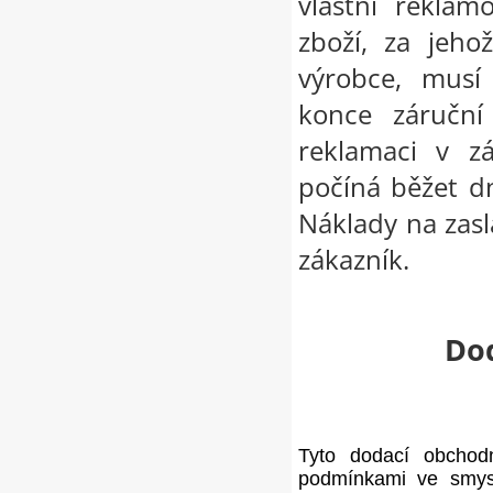
vlastní reklam
zboží, za jeho
výrobce, musí
konce záruční 
reklamaci v z
počíná běžet d
Náklady na zas
zákazník.
Do
Tyto dodací obchod
podmínkami ve smys