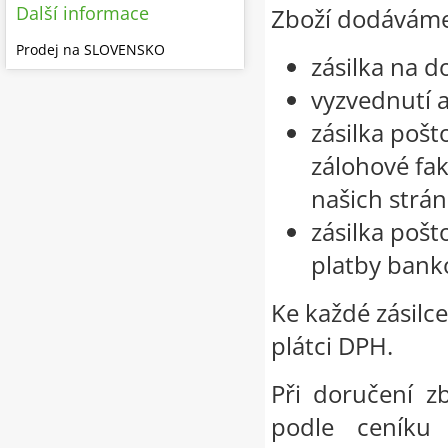
Další informace
Zboží dodáváme
Prodej na SLOVENSKO
zásilka na d
vyzvednutí 
zásilka poš
zálohové fak
našich strá
zásilka poš
platby ban
Ke každé zásilc
plátci DPH.
Při doručení z
podle ceníku