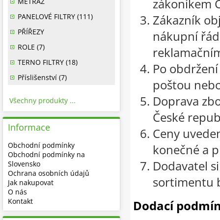
zákoníkem Č
METRÁŽ
PANELOVÉ FILTRY (111)
Zákazník ob
PŘÍŘEZY
nákupní řád 
ROLE (7)
reklamační
TERNO FILTRY (18)
Po obdržení
Příslišenství (7)
poštou nebo
Doprava zbo
Všechny produkty ...
České republ
Informace
Ceny uveden
Obchodní podmínky
konečné a pl
Obchodní podmínky na
Dodavatel si
Slovensko
Ochrana osobních údajů
sortimentu 
Jak nakupovat
O nás
Kontakt
Dodací podmín