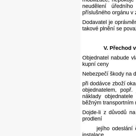
neudělení úředního
příslušného orgánu v 
Dodavatel je oprávně
takové plnění se považ
V. Přechod 
Objednatel nabude vl
kupní ceny
Nebezpečí škody na do
při dodávce zboží oka
objednatelem, popř.
náklady objednatele 
běžným transportním 
Dojde-li z důvodů na
prodlení
jejího odeslání či p
instalace,