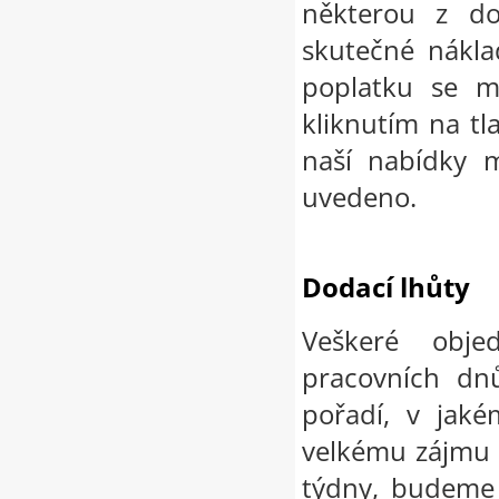
některou z do
skutečné nákla
poplatku se m
kliknutím na tl
naší nabídky 
uvedeno.
Dodací lhůty
Veškeré obje
pracovních dn
pořadí, v jaké
velkému zájmu 
týdny, budeme 