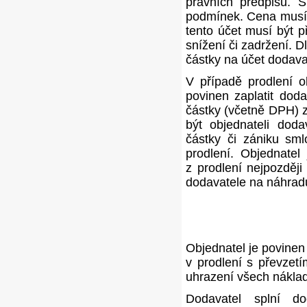
právních předpisů. S
podmínek. Cena musí 
tento účet musí být p
snížení či zadržení. 
částky na účet dodava
V případě prodlení o
povinen zaplatit dod
částky (včetně DPH) 
být objednateli dod
částky či zániku sml
prodlení. Objednatel
z prodlení nejpozděj
dodavatele na náhradu
Objednatel je povine
v prodlení s převzet
uhrazení všech náklad
Dodavatel splní d