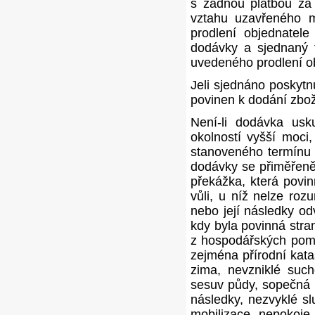
s žádnou platbou za 
vztahu uzavřeného 
prodlení objednatel
dodávky a sjednaný t
uvedeného prodlení o
Jeli sjednáno poskytn
povinen k dodání zbož
Není-li dodávka us
okolností vyšší moci
stanoveného termínu 
dodávky se přiměřeně
překážka, která povin
vůli, u níž nelze ro
nebo její následky od
kdy byla povinná stra
z hospodářských pomě
zejména přírodní kata
zima, nevzniklé sucho
sesuv půdy, sopečná e
následky, nezvyklé sl
mobilizace, nepokoje 