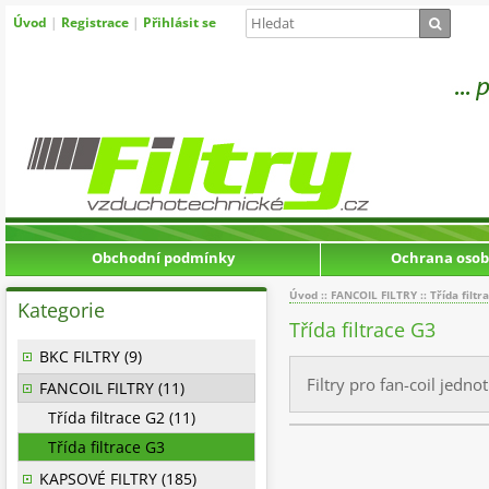
Úvod
|
Registrace
|
Přihlásit se
Obchodní podmínky
Ochrana osob
Úvod
::
FANCOIL FILTRY
::
Třída filtr
Kategorie
Třída filtrace G3
BKC FILTRY (9)
Filtry pro fan-coil jednot
FANCOIL FILTRY (11)
Třída filtrace G2 (11)
Třída filtrace G3
KAPSOVÉ FILTRY (185)