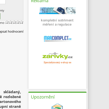
Reklama
nty
eno
apsat hodnocení
e skládaný,
Upozornění
ě rozložené
kartonového
upní straně