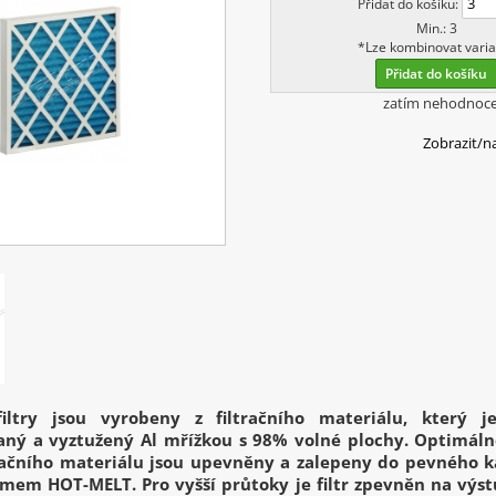
Přidat do košíku:
Min.: 3
*Lze kombinovat varia
Přidat do košíku
zatím nehodnoc
Zobrazit/n
iltry jsou vyrobeny z filtračního materiálu, který j
ný a vyztužený Al mřížkou s 98% volné plochy. Optimáln
tračního materiálu jsou upevněny a zalepeny do pevného 
mem HOT-MELT. Pro vyšší průtoky je filtr zpevněn na výst