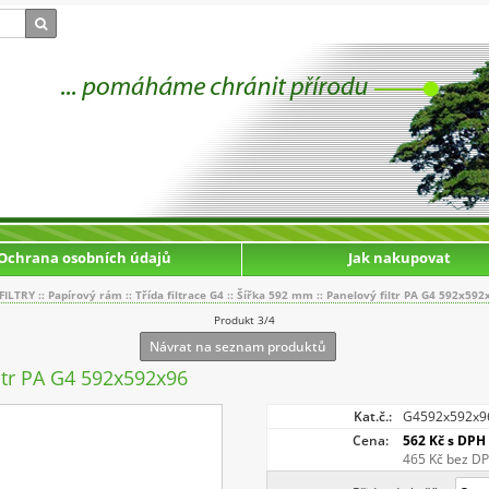
Ochrana osobních údajů
Jak nakupovat
FILTRY
::
Papírový rám
::
Třída filtrace G4
::
Šířka 592 mm
::
Panelový filtr PA G4 592x592
Produkt 3/4
Návrat na seznam produktů
ltr PA G4 592x592x96
Kat.č.:
G4592x592x9
Cena:
562 Kč
s DPH
465 Kč
bez D