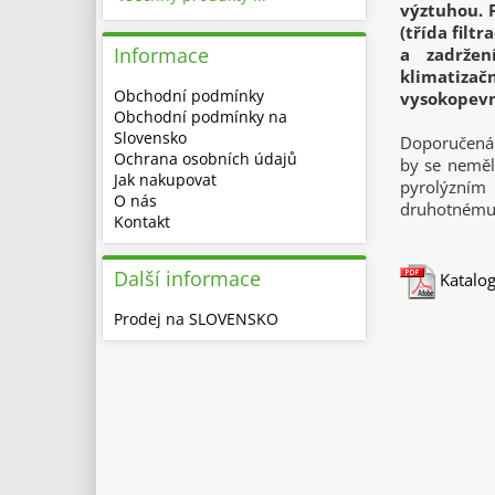
výztuhou. F
(třída filt
Informace
a zadržen
klimatiz
Obchodní podmínky
vysokopevn
Obchodní podmínky na
Slovensko
Doporučená 
Ochrana osobních údajů
by se neměly
Jak nakupovat
pyrolýzním
O nás
druhotnému 
Kontakt
Další informace
Katalogo
Prodej na SLOVENSKO