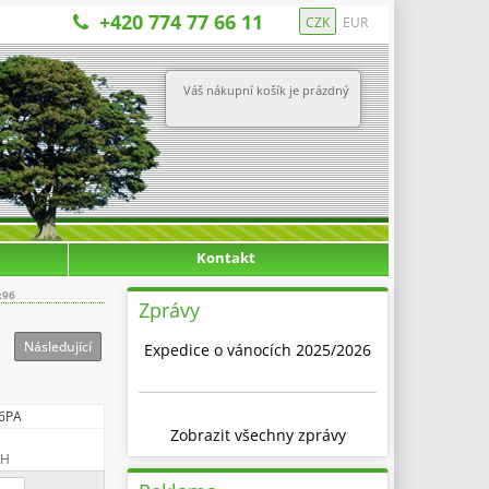
+420 774 77 66 11
CZK
EUR
Váš nákupní košík je prázdný
Kontakt
x96
Zprávy
Následující
Expedice o vánocích 2025/2026
6PA
Zobrazit všechny zprávy
PH