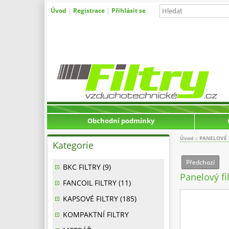
Úvod
|
Registrace
|
Přihlásit se
Obchodní podmínky
Úvod
::
PANELOVÉ 
Kategorie
Předchozí
BKC FILTRY (9)
Panelový fi
FANCOIL FILTRY (11)
KAPSOVÉ FILTRY (185)
KOMPAKTNÍ FILTRY