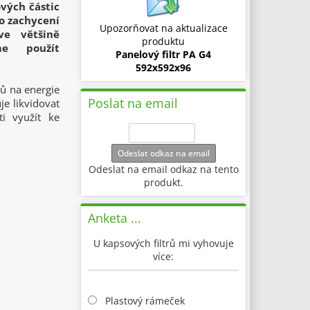
ových částic
ro zachycení
Upozorňovat na aktualizace
ve většině
produktu
me použít
Panelový filtr PA G4
592x592x96
ů na energie
Poslat na email
je likvidovat
i využít ke
Odeslat odkaz na email
Odeslat na email odkaz na tento
produkt.
Anketa ...
U kapsových filtrů mi vyhovuje
více:
Plastový rámeček