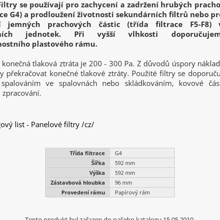
iltry se používají pro zachycení a zadržení hrubých prach
race G4) a prodloužení životnosti sekundárních filtrů nebo p
í jemných prachových částic (třída filtrace F5-F8) 
ačních jednotek. Při vyšší vlhkosti doporučuje
ostního plastového rámu.
konečná tlaková ztráta je 200 - 300 Pa. Z důvodů úspory náklad
 překračovat konečné tlakové ztráty. Použité filtry se doporuču
 spalováním ve spalovnách nebo skládkováním, kovové část
zpracování.
vý list - Panelové filtry /cz/
Třída filtrace
G4
Šířka
592 mm
Výška
592 mm
Zástavbová hloubka
96 mm
Provedení rámu
Papírový rám
Tento produkt byl zařazen do našeho katalogu 15.05.2010.