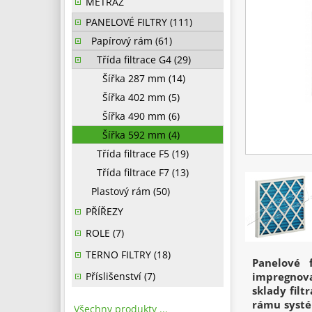
METRÁŽ
PANELOVÉ FILTRY (111)
Papírový rám (61)
Třída filtrace G4 (29)
Šířka 287 mm (14)
Šířka 402 mm (5)
Šířka 490 mm (6)
Šířka 592 mm (4)
Třída filtrace F5 (19)
Třída filtrace F7 (13)
Plastový rám (50)
PŘÍŘEZY
ROLE (7)
TERNO FILTRY (18)
Panelové f
Příslišenství (7)
impregnova
sklady fil
rámu systé
Všechny produkty ...