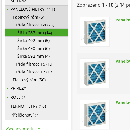
METRÁŽ
Zobrazeno
1
-
10
(z
14
pr
PANELOVÉ FILTRY (111)
Papírový rám (61)
Panelo
Třída filtrace G4 (29)
Šířka 287 mm (14)
Šířka 402 mm (5)
Šířka 490 mm (6)
Šířka 592 mm (4)
Panelo
Třída filtrace F5 (19)
Třída filtrace F7 (13)
Plastový rám (50)
PŘÍŘEZY
ROLE (7)
Panelo
TERNO FILTRY (18)
Příslišenství (7)
Všechny produkty ...