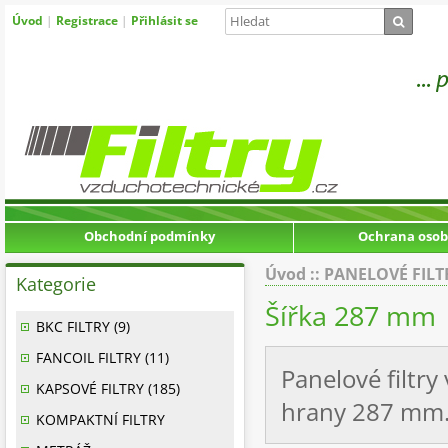
Úvod
|
Registrace
|
Přihlásit se
Obchodní podmínky
Ochrana osob
Úvod
::
PANELOVÉ FILT
Kategorie
Šířka 287 mm
BKC FILTRY (9)
FANCOIL FILTRY (11)
Panelové filtr
KAPSOVÉ FILTRY (185)
hrany 287 mm. 
KOMPAKTNÍ FILTRY