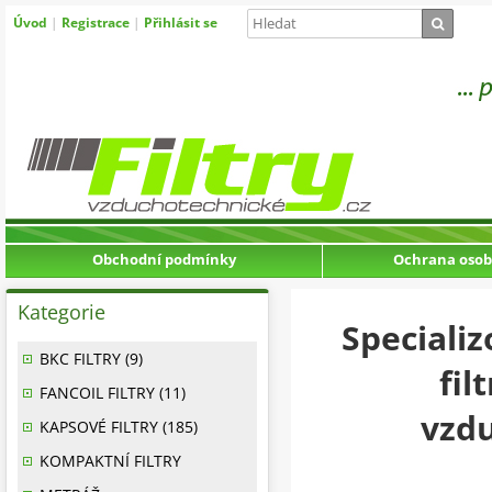
Úvod
|
Registrace
|
Přihlásit se
Obchodní podmínky
Ochrana osob
Kategorie
Speciali
BKC FILTRY (9)
fil
FANCOIL FILTRY (11)
vzdu
KAPSOVÉ FILTRY (185)
KOMPAKTNÍ FILTRY