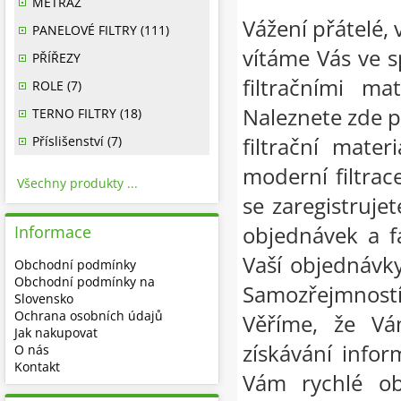
METRÁŽ
Vážení přátelé, 
PANELOVÉ FILTRY (111)
vítáme Vás ve 
PŘÍŘEZY
filtračními ma
ROLE (7)
Naleznete zde p
TERNO FILTRY (18)
filtrační mate
Příslišenství (7)
moderní filtrac
Všechny produkty ...
se zaregistruje
objednávek a f
Informace
Vaší objednávky
Obchodní podmínky
Obchodní podmínky na
Samozřejmnost
Slovensko
Ochrana osobních údajů
Věříme, že Vá
Jak nakupovat
získávání infor
O nás
Kontakt
Vám rychlé ob