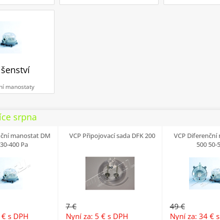
išenství
ní manostaty
íce srpna
nční manostat DM
VCP Připojovací sada DFK 200
VCP Diferenční
 30-400 Pa
500 50-
7 €
49 €
4 €
s DPH
Nyní za: 5 €
s DPH
Nyní za: 34 €
s