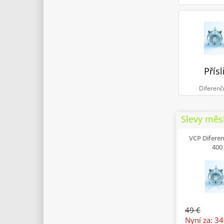
Přísl
Diferenč
Slevy měs
VCP Difere
400
49 €
Nyní za: 3