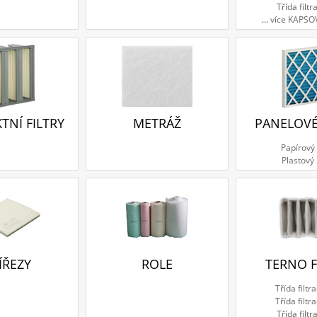
Třída filtr
...
více KAPSO
NÍ FILTRY
METRÁŽ
PANELOVÉ
Papírový
Plastový
ÍŘEZY
ROLE
TERNO F
Třída filtr
Třída filtr
Třída filtr