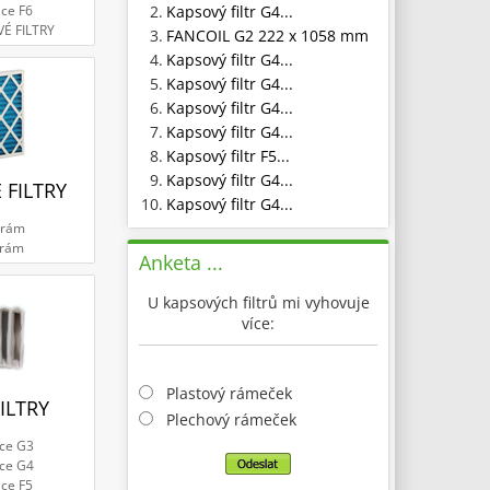
2.
Kapsový filtr G4...
ace F6
VÉ FILTRY
3.
FANCOIL G2 222 x 1058 mm
4.
Kapsový filtr G4...
5.
Kapsový filtr G4...
6.
Kapsový filtr G4...
7.
Kapsový filtr G4...
8.
Kapsový filtr F5...
9.
Kapsový filtr G4...
 FILTRY
10.
Kapsový filtr G4...
 rám
 rám
Anketa ...
U kapsových filtrů mi vyhovuje
více:
Plastový rámeček
ILTRY
Plechový rámeček
ace G3
ace G4
ace F5