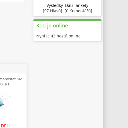
Výsledky
Další ankety
[97 Hlasů] [0 Komentářů]
Kdo je online
Nyní je 43 hostů online.
 manostat DM
500 Pa
 DPH