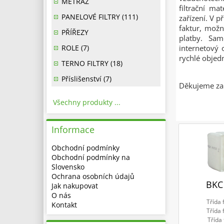
METRÁŽ
filtrační ma
PANELOVÉ FILTRY (111)
zařízení. V p
faktur, možn
PŘÍŘEZY
platby. Sam
ROLE (7)
internetový 
rychlé obje
TERNO FILTRY (18)
Příslišenství (7)
Děkujeme za 
Všechny produkty ...
Informace
Obchodní podmínky
Obchodní podmínky na
Slovensko
Ochrana osobních údajů
BKC
Jak nakupovat
O nás
Třída 
Kontakt
Třída 
Třída 