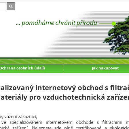
Ochrana osobních údajů
Jak nakupovat
ializovaný internetový obchod s filtra
ateriály pro vzduchotechnická zaříze
é, vážení zákazníci,
ve specializovaném internetovém obchodě s filtračními m
nická zařízení. Naleznete zde plně certifikované a ekologic