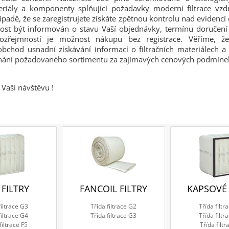
teriály a komponenty splňující požadavky moderní filtrace vz
řípadě, že se zaregistrujete získáte zpětnou kontrolu nad evidenc
ost být informován o stavu Vaší objednávky, termínu doručení a
ozřejmností je možnost nákupu bez registrace. Věříme, 
obchod usnadní získávání informací o filtračních materiálech
dnání požadovaného sortimentu za zajímavých cenových podmíne
Vaši návštěvu !
 FILTRY
FANCOIL FILTRY
KAPSOVÉ 
filtrace G3
Třída filtrace G2
Třída filtr
filtrace G4
Třída filtrace G3
Třída filtr
filtrace F5
Třída filtr