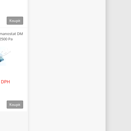
Koupit
 manostat DM
2500 Pa
 DPH
Koupit