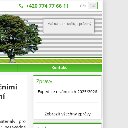
+420 774 77 66 11
CZK
EUR
Váš nákupní košík je prázdný
Kontakt
Zprávy
čními
Expedice o vánocích 2025/2026
ní
Zobrazit všechny zprávy
ateriály pro
ky nezávadné