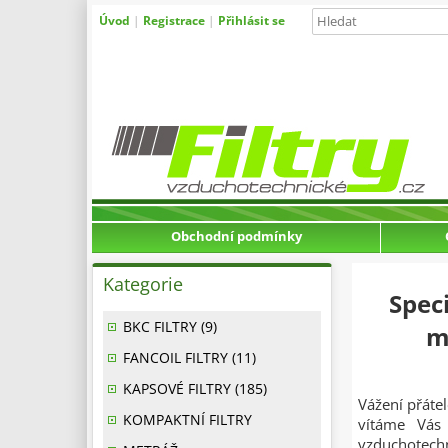
Úvod
|
Registrace
|
Přihlásit se
Obchodní podmínky
Kategorie
Spec
BKC FILTRY (9)
m
FANCOIL FILTRY (11)
KAPSOVÉ FILTRY (185)
Vážení přátel
KOMPAKTNÍ FILTRY
vítáme Vás 
vzduchotech