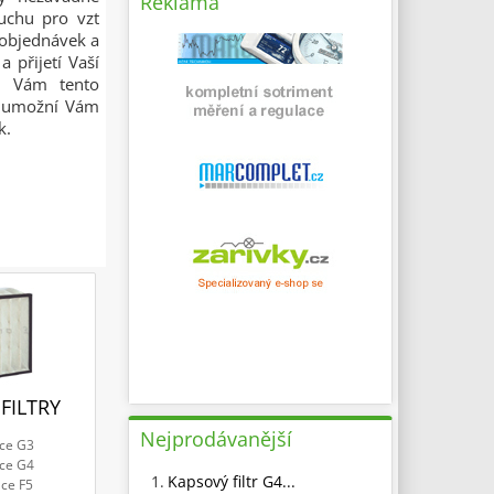
Reklama
duchu pro vzt
í objednávek a
 přijetí Vaší
že Vám tento
 a umožní Vám
k.
FILTRY
Nejprodávanější
ace G3
ace G4
1.
Kapsový filtr G4...
ace F5