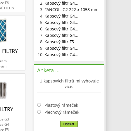
2.
Kapsový filtr G4...
ace F6
VÉ FILTRY
3.
FANCOIL G2 222 x 1058 mm
4.
Kapsový filtr G4...
5.
Kapsový filtr G4...
6.
Kapsový filtr G4...
7.
Kapsový filtr G4...
8.
Kapsový filtr F5...
9.
Kapsový filtr G4...
 FILTRY
10.
Kapsový filtr G4...
 rám
 rám
Anketa ...
U kapsových filtrů mi vyhovuje
více:
Plastový rámeček
ILTRY
Plechový rámeček
ace G3
ace G4
ace F5