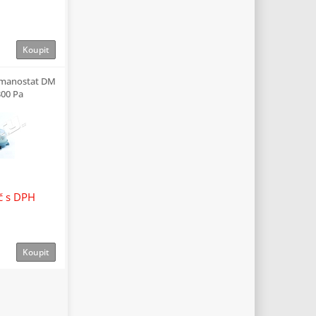
Koupit
 manostat DM
300 Pa
Kč
s DPH
Koupit