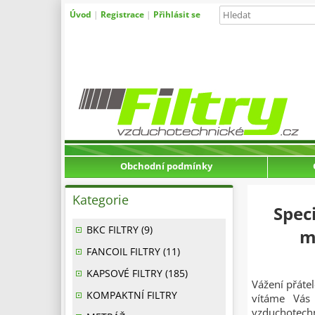
Úvod
|
Registrace
|
Přihlásit se
Obchodní podmínky
Kategorie
Spec
BKC FILTRY (9)
m
FANCOIL FILTRY (11)
KAPSOVÉ FILTRY (185)
Vážení přátel
KOMPAKTNÍ FILTRY
vítáme Vás 
vzduchotech