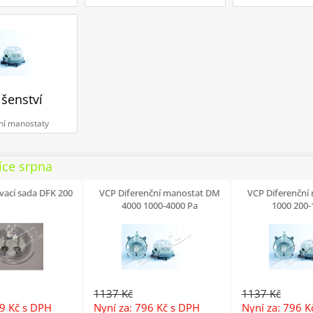
išenství
ní manostaty
íce srpna
vací sada DFK 200
VCP Diferenční manostat DM
VCP Diferenční
4000 1000-4000 Pa
1000 200-
1137 Kč
1137 Kč
19 Kč
s DPH
Nyní za: 796 Kč
s DPH
Nyní za: 796 