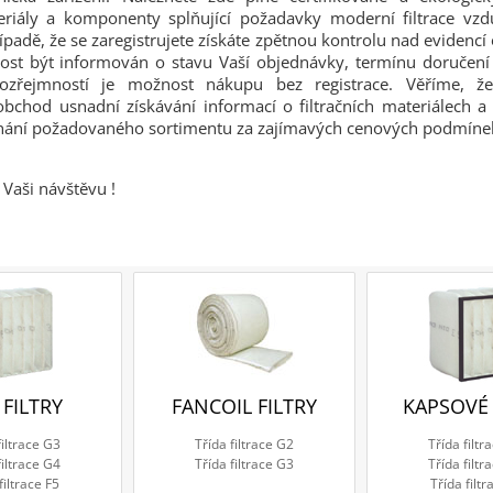
teriály a komponenty splňující požadavky moderní filtrace vz
řípadě, že se zaregistrujete získáte zpětnou kontrolu nad evidenc
ost být informován o stavu Vaší objednávky, termínu doručení a
ozřejmností je možnost nákupu bez registrace. Věříme, 
obchod usnadní získávání informací o filtračních materiálech
dnání požadovaného sortimentu za zajímavých cenových podmíne
Vaši návštěvu !
 FILTRY
FANCOIL FILTRY
KAPSOVÉ 
filtrace G3
Třída filtrace G2
Třída filtr
filtrace G4
Třída filtrace G3
Třída filtr
filtrace F5
Třída filtr