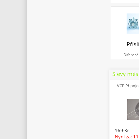
Přísl
Diferenč
Slevy měs
VCP Připojo
169 Kč
Nyní za: 1