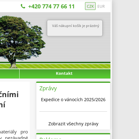
+420 774 77 66 11
CZK
EUR
Váš nákupní košík je prázdný
Kontakt
Zprávy
čními
Expedice o vánocích 2025/2026
ní
Zobrazit všechny zprávy
ateriály pro
ky nezávadné