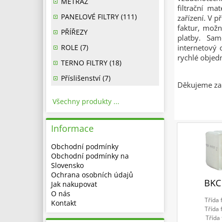
METRÁŽ
filtrační ma
PANELOVÉ FILTRY (111)
zařízení. V p
faktur, možn
PŘÍŘEZY
platby. Sam
ROLE (7)
internetový 
rychlé obje
TERNO FILTRY (18)
Příslišenství (7)
Děkujeme za 
Všechny produkty ...
Informace
Obchodní podmínky
Obchodní podmínky na
Slovensko
Ochrana osobních údajů
BKC
Jak nakupovat
O nás
Třída 
Kontakt
Třída 
Třída 