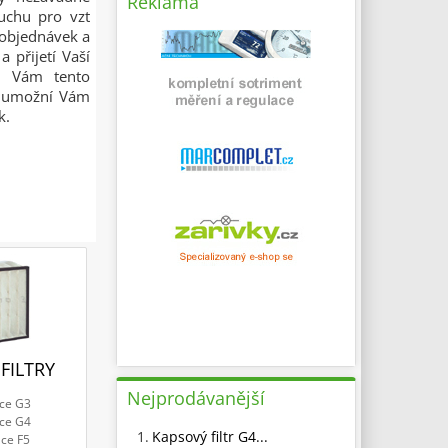
Reklama
duchu pro vzt
í objednávek a
 přijetí Vaší
že Vám tento
 a umožní Vám
k.
FILTRY
Nejprodávanější
ace G3
ace G4
1.
Kapsový filtr G4...
ace F5