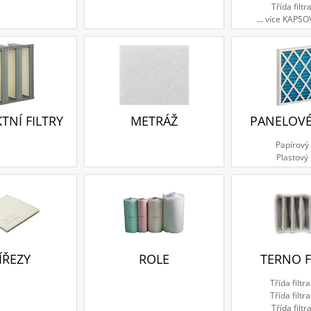
Třída filtr
...
více KAPSO
NÍ FILTRY
METRÁŽ
PANELOVÉ
Papírový
Plastový
ÍŘEZY
ROLE
TERNO F
Třída filtr
Třída filtr
Třída filtr