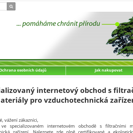
Ochrana osobních údajů
Jak nakupovat
ializovaný internetový obchod s filtra
ateriály pro vzduchotechnická zaříze
é, vážení zákazníci,
ve specializovaném internetovém obchodě s filtračními m
nická zařízení. Naleznete zde plně certifikované a ekologic