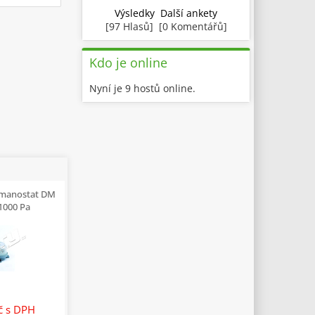
Výsledky
Další ankety
[97 Hlasů] [0 Komentářů]
Kdo je online
Nyní je 9 hostů online.
 manostat DM
1000 Pa
Kč
s DPH