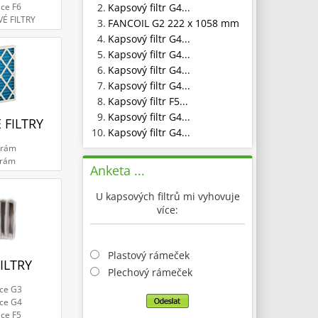
2.
Kapsový filtr G4...
ace F6
VÉ FILTRY
3.
FANCOIL G2 222 x 1058 mm
4.
Kapsový filtr G4...
5.
Kapsový filtr G4...
6.
Kapsový filtr G4...
7.
Kapsový filtr G4...
8.
Kapsový filtr F5...
9.
Kapsový filtr G4...
 FILTRY
10.
Kapsový filtr G4...
 rám
 rám
Anketa ...
U kapsových filtrů mi vyhovuje
více:
Plastový rámeček
ILTRY
Plechový rámeček
ace G3
ace G4
ace F5