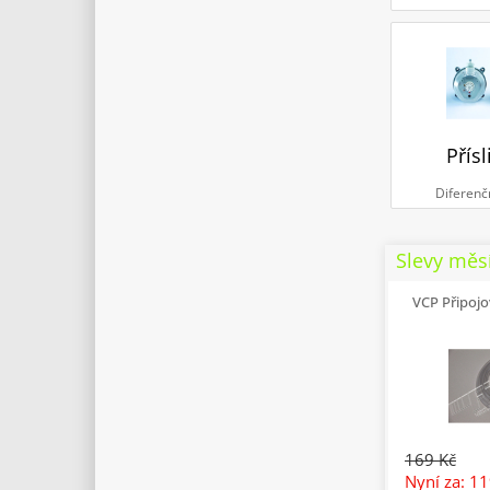
Přísl
Diferenč
Slevy měs
VCP Připojo
169 Kč
Nyní za: 1