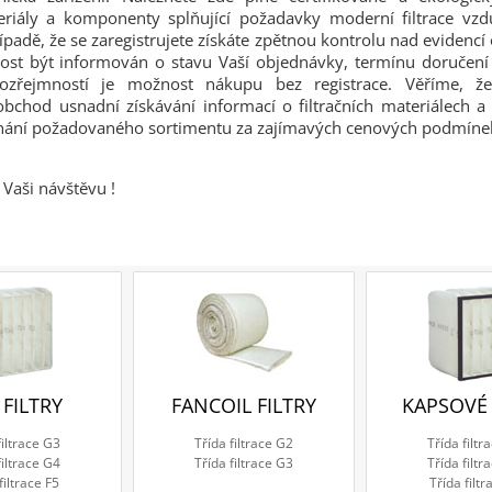
teriály a komponenty splňující požadavky moderní filtrace vz
řípadě, že se zaregistrujete získáte zpětnou kontrolu nad evidenc
ost být informován o stavu Vaší objednávky, termínu doručení a
ozřejmností je možnost nákupu bez registrace. Věříme, 
obchod usnadní získávání informací o filtračních materiálech
dnání požadovaného sortimentu za zajímavých cenových podmíne
Vaši návštěvu !
 FILTRY
FANCOIL FILTRY
KAPSOVÉ 
filtrace G3
Třída filtrace G2
Třída filtr
filtrace G4
Třída filtrace G3
Třída filtr
filtrace F5
Třída filtr