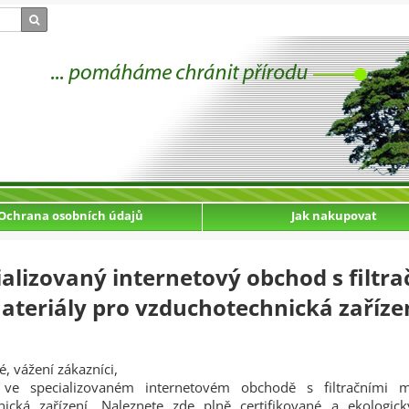
Ochrana osobních údajů
Jak nakupovat
ializovaný internetový obchod s filtra
ateriály pro vzduchotechnická zaříze
é, vážení zákazníci,
ve specializovaném internetovém obchodě s filtračními m
nická zařízení. Naleznete zde plně certifikované a ekologic