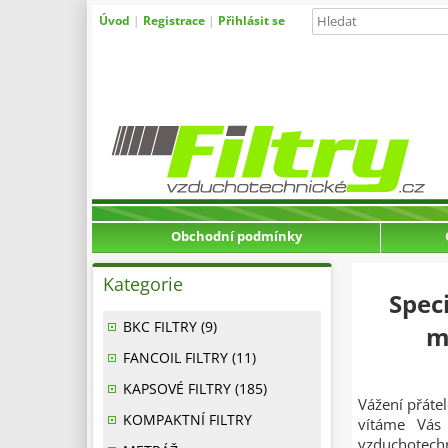
Úvod
|
Registrace
|
Přihlásit se
Obchodní podmínky
Kategorie
Spec
BKC FILTRY (9)
m
FANCOIL FILTRY (11)
KAPSOVÉ FILTRY (185)
Vážení přátel
KOMPAKTNÍ FILTRY
vítáme Vás 
vzduchotech