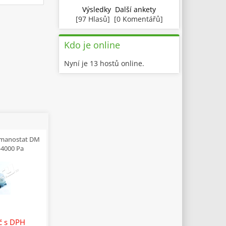
Výsledky
Další ankety
[97 Hlasů] [0 Komentářů]
Kdo je online
Nyní je 13 hostů online.
 manostat DM
-4000 Pa
Kč
s DPH