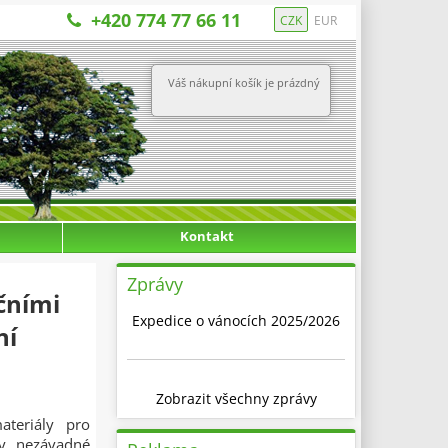
+420 774 77 66 11
CZK
EUR
Váš nákupní košík je prázdný
Kontakt
Zprávy
čními
Expedice o vánocích 2025/2026
ní
Zobrazit všechny zprávy
ateriály pro
ky nezávadné