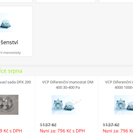
išenství
ní manostaty
íce srpna
vací sada DFK 200
VCP Diferenční manostat DM
VCP Diferenční
400 30-400 Pa
4000 1000
1137 Kč
1137 Kč
19 Kč
s DPH
Nyní za: 796 Kč
s DPH
Nyní za: 796 