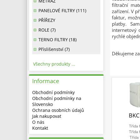
METRÁŽ
filtrační ma
PANELOVÉ FILTRY (111)
zařízení. V p
faktur, možn
PŘÍŘEZY
platby. Sam
ROLE (7)
internetový 
rychlé obje
TERNO FILTRY (18)
Příslišenství (7)
Děkujeme za 
Všechny produkty ...
Informace
Obchodní podmínky
Obchodní podmínky na
Slovensko
Ochrana osobních údajů
BKC
Jak nakupovat
O nás
Třída 
Kontakt
Třída 
Třída 