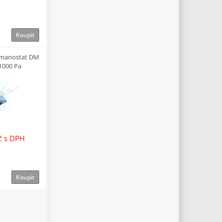
Koupit
 manostat DM
1000 Pa
Kč
s DPH
Koupit