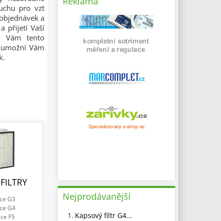
Reklama
duchu pro vzt
í objednávek a
 přijetí Vaší
že Vám tento
 a umožní Vám
k.
FILTRY
Nejprodávanější
ace G3
ace G4
1.
Kapsový filtr G4...
ace F5