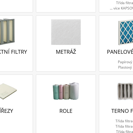
Třída filtr
...
více KAPSO
NÍ FILTRY
METRÁŽ
PANELOVÉ
Papírový
Plastový
ÍŘEZY
ROLE
TERNO F
Třída filtr
Třída filtr
Třída filtr