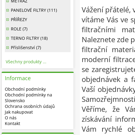
METRÁŽ
Vážení přátelé, 
PANELOVÉ FILTRY (111)
vítáme Vás ve 
PŘÍŘEZY
filtračními ma
ROLE (7)
Naleznete zde p
TERNO FILTRY (18)
filtrační mate
Příslišenství (7)
moderní filtrac
Všechny produkty ...
se zaregistruje
objednávek a f
Informace
Vaší objednávky
Obchodní podmínky
Obchodní podmínky na
Samozřejmnost
Slovensko
Ochrana osobních údajů
Věříme, že Vá
Jak nakupovat
získávání infor
O nás
Kontakt
Vám rychlé ob