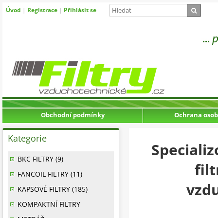
Úvod
|
Registrace
|
Přihlásit se
Obchodní podmínky
Ochrana osob
Kategorie
Speciali
BKC FILTRY (9)
fil
FANCOIL FILTRY (11)
vzdu
KAPSOVÉ FILTRY (185)
KOMPAKTNÍ FILTRY