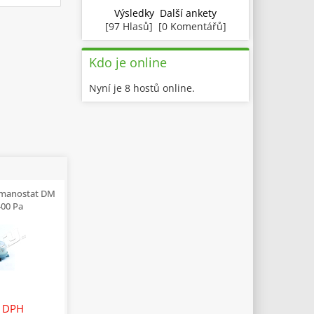
Výsledky
Další ankety
[97 Hlasů] [0 Komentářů]
Kdo je online
Nyní je 8 hostů online.
 manostat DM
400 Pa
 DPH