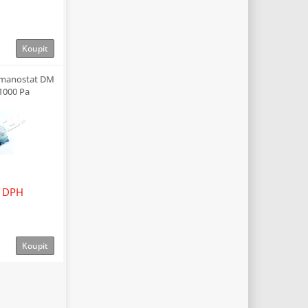
Koupit
 manostat DM
1000 Pa
 DPH
Koupit