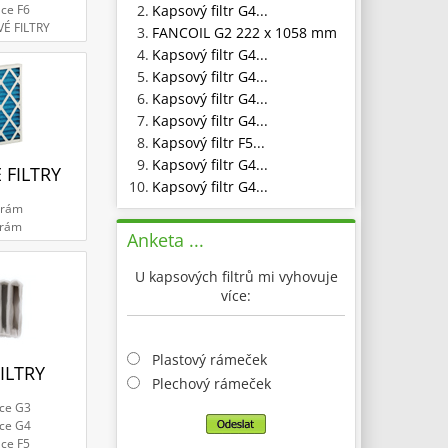
2.
Kapsový filtr G4...
ace F6
VÉ FILTRY
3.
FANCOIL G2 222 x 1058 mm
4.
Kapsový filtr G4...
5.
Kapsový filtr G4...
6.
Kapsový filtr G4...
7.
Kapsový filtr G4...
8.
Kapsový filtr F5...
9.
Kapsový filtr G4...
 FILTRY
10.
Kapsový filtr G4...
 rám
 rám
Anketa ...
U kapsových filtrů mi vyhovuje
více:
Plastový rámeček
ILTRY
Plechový rámeček
ace G3
ace G4
ace F5