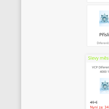
Přísl
Diferenč
Slevy měs
VCP Difere
4000 
49 €
Nyní za: 3