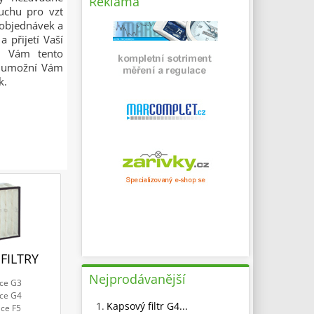
Reklama
duchu pro vzt
í objednávek a
 přijetí Vaší
že Vám tento
 a umožní Vám
k.
FILTRY
Nejprodávanější
ace G3
ace G4
1.
Kapsový filtr G4...
ace F5