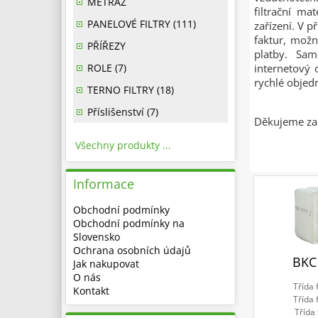
METRÁŽ
filtrační ma
PANELOVÉ FILTRY (111)
zařízení. V p
faktur, možn
PŘÍŘEZY
platby. Sam
ROLE (7)
internetový 
rychlé obje
TERNO FILTRY (18)
Příslišenství (7)
Děkujeme za 
Všechny produkty ...
Informace
Obchodní podmínky
Obchodní podmínky na
Slovensko
Ochrana osobních údajů
BKC
Jak nakupovat
O nás
Třída 
Kontakt
Třída 
Třída 