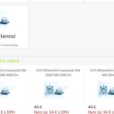
išenství
ní manostaty
íce srpna
nční manostat DM
VCP Diferenční manostat DM
VCP Diferenční
1000-4000 Pa
2500 500-2500 Pa
400 30-
49 €
49 €
4 €
s DPH
Nyní za: 34 €
s DPH
Nyní za: 34 €
s