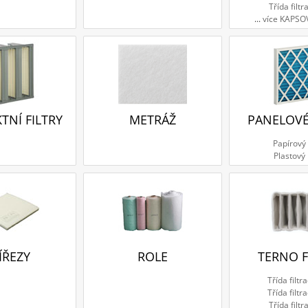
Třída filtr
...
více KAPSO
NÍ FILTRY
METRÁŽ
PANELOVÉ
Papírový
Plastový
ÍŘEZY
ROLE
TERNO F
Třída filtr
Třída filtr
Třída filtr