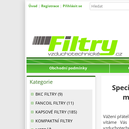
Úvod
|
Registrace
|
Přihlásit se
Obchodní podmínky
Kategorie
Spec
BKC FILTRY (9)
m
FANCOIL FILTRY (11)
KAPSOVÉ FILTRY (185)
Vážení přátel
KOMPAKTNÍ FILTRY
vítáme Vás 
vzduchotech