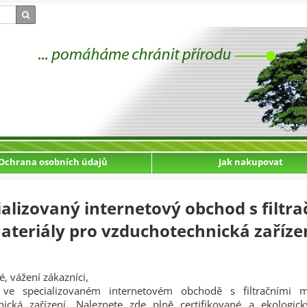
Ochrana osobních údajů
Jak nakupovat
ializovaný internetový obchod s filtra
ateriály pro vzduchotechnická zaříze
é, vážení zákazníci,
ve specializovaném internetovém obchodě s filtračními m
nická zařízení. Naleznete zde plně certifikované a ekologic