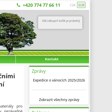
+420 774 77 66 11
CZK
EUR
Váš nákupní košík je prázdný
Kontakt
Zprávy
čními
Expedice o vánocích 2025/2026
ní
Zobrazit všechny zprávy
ateriály pro
ky nezávadné