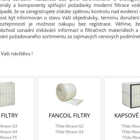
teriály a komponenty splňující požadavky moderní filtrace vz
řípadě, že se zaregistrujete získáte zpětnou kontrolu nad evidenc
ost být informován o stavu Vaší objednávky, termínu doručení a
ozřejmností je možnost nákupu bez registrace. Věříme, 
obchod usnadní získávání informací o filtračních materiálech
dnání požadovaného sortimentu za zajímavých cenových podmíne
Vaši návštěvu !
 FILTRY
FANCOIL FILTRY
KAPSOVÉ 
filtrace G3
Třída filtrace G2
Třída filtr
filtrace G4
Třída filtrace G3
Třída filtr
filtrace F5
Třída filtr