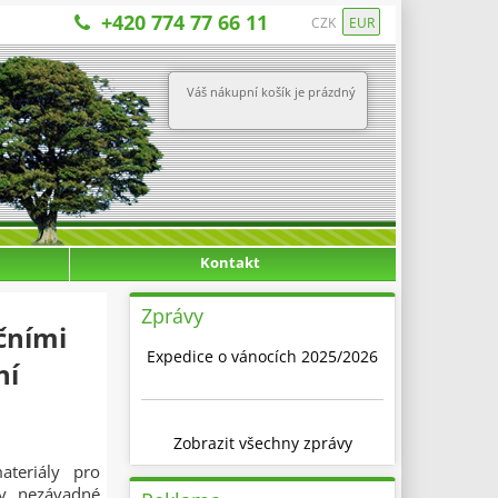
+420 774 77 66 11
CZK
EUR
Váš nákupní košík je prázdný
Kontakt
Zprávy
čními
Expedice o vánocích 2025/2026
ní
Zobrazit všechny zprávy
ateriály pro
ky nezávadné