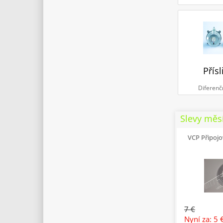
Přísl
Diferenč
Slevy měs
VCP Připojo
7 €
Nyní za: 5 