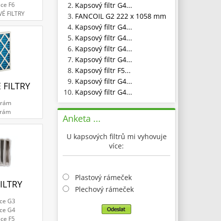
2.
Kapsový filtr G4...
ace F6
VÉ FILTRY
3.
FANCOIL G2 222 x 1058 mm
4.
Kapsový filtr G4...
5.
Kapsový filtr G4...
6.
Kapsový filtr G4...
7.
Kapsový filtr G4...
8.
Kapsový filtr F5...
9.
Kapsový filtr G4...
 FILTRY
10.
Kapsový filtr G4...
 rám
 rám
Anketa ...
U kapsových filtrů mi vyhovuje
více:
Plastový rámeček
ILTRY
Plechový rámeček
ace G3
ace G4
ace F5