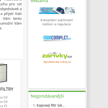
Reklama
duchu pro vzt
í objednávek a
 přijetí Vaší
že Vám tento
 a umožní Vám
k.
FILTRY
Nejprodávanější
ace G3
ace G4
1.
Kapsový filtr G4...
ace F5