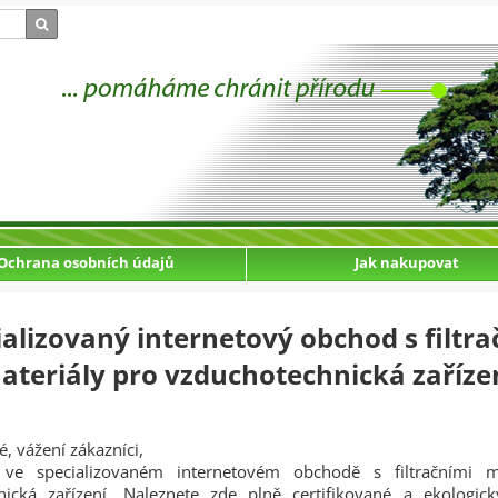
Ochrana osobních údajů
Jak nakupovat
ializovaný internetový obchod s filtra
ateriály pro vzduchotechnická zaříze
é, vážení zákazníci,
ve specializovaném internetovém obchodě s filtračními m
nická zařízení. Naleznete zde plně certifikované a ekologic