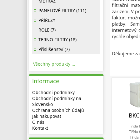
METRÁŽ
filtrační ma
PANELOVÉ FILTRY (111)
zařízení. V p
faktur, možn
PŘÍŘEZY
platby. Sam
ROLE (7)
internetový 
rychlé obje
TERNO FILTRY (18)
Příslišenství (7)
Děkujeme za 
Všechny produkty ...
Informace
Obchodní podmínky
Obchodní podmínky na
Slovensko
Ochrana osobních údajů
BKC
Jak nakupovat
O nás
Třída 
Kontakt
Třída 
Třída 