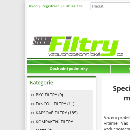
Úvod
|
Registrace
|
Přihlásit se
Obchodní podmínky
Kategorie
Spec
BKC FILTRY (9)
m
FANCOIL FILTRY (11)
KAPSOVÉ FILTRY (185)
Vážení přátel
KOMPAKTNÍ FILTRY
vítáme Vás 
vzduchotech