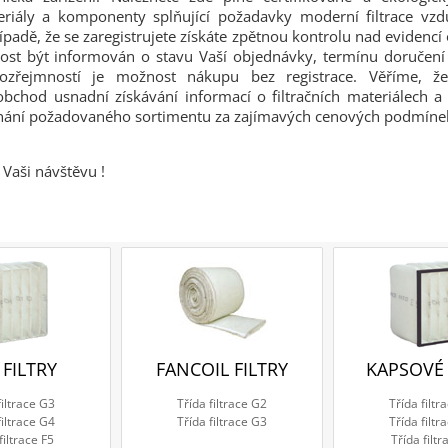
teriály a komponenty splňující požadavky moderní filtrace vz
řípadě, že se zaregistrujete získáte zpětnou kontrolu nad evidenc
ost být informován o stavu Vaší objednávky, termínu doručení a
ozřejmností je možnost nákupu bez registrace. Věříme, 
obchod usnadní získávání informací o filtračních materiálech
dnání požadovaného sortimentu za zajímavých cenových podmíne
Vaši návštěvu !
 FILTRY
FANCOIL FILTRY
KAPSOVÉ 
filtrace G3
Třída filtrace G2
Třída filtr
filtrace G4
Třída filtrace G3
Třída filtr
filtrace F5
Třída filtr