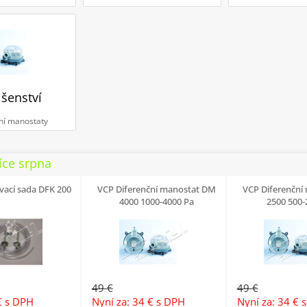
išenství
ní manostaty
íce srpna
vací sada DFK 200
VCP Diferenční manostat DM
VCP Diferenční
4000 1000-4000 Pa
2500 500-
49 €
49 €
€
s DPH
Nyní za: 34 €
s DPH
Nyní za: 34 €
s