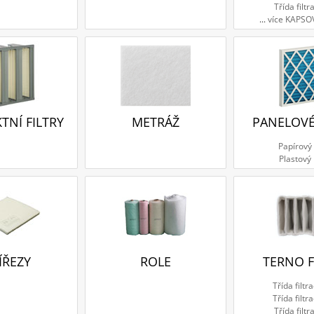
Třída filtr
...
více KAPSO
NÍ FILTRY
METRÁŽ
PANELOVÉ
Papírový
Plastový
ÍŘEZY
ROLE
TERNO F
Třída filtr
Třída filtr
Třída filtr