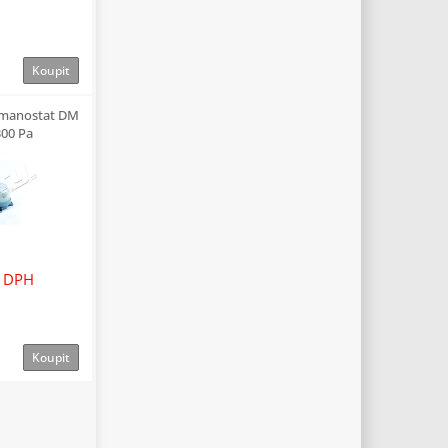
Koupit
 manostat DM
300 Pa
 DPH
Koupit