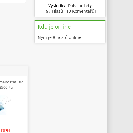
Výsledky
Další ankety
[97 Hlasů] [0 Komentářů]
Kdo je online
Nyní je 8 hostů online.
 manostat DM
2500 Pa
 DPH