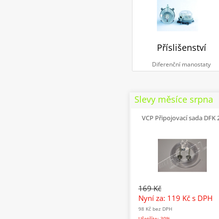
Příslišenství
Diferenční manostaty
Slevy měsíce srpna
VCP Připojovací sada DFK 
169 Kč
Nyní za: 119 Kč
s DPH
98 Kč
bez DPH
Ušetříte: 30%