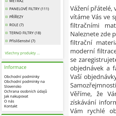
METRÁŽ
Vážení přátelé, 
PANELOVÉ FILTRY (111)
vítáme Vás ve 
PŘÍŘEZY
filtračními ma
ROLE (7)
Naleznete zde p
TERNO FILTRY (18)
filtrační mate
Příslišenství (7)
moderní filtrac
Všechny produkty ...
se zaregistruje
objednávek a f
Informace
Vaší objednávky
Obchodní podmínky
Obchodní podmínky na
Samozřejmnost
Slovensko
Ochrana osobních údajů
Věříme, že Vá
Jak nakupovat
získávání infor
O nás
Kontakt
Vám rychlé ob