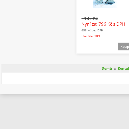
1137 Kč
Nyní za: 796 Kč
s DPH
658 Kč
bez DPH
Ušetříte: 30%
Koup
Domů
::
Konta