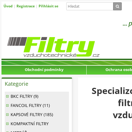
Úvod
|
Registrace
|
Přihlásit se
Obchodní podmínky
Ochrana osob
Kategorie
Speciali
BKC FILTRY (9)
fil
FANCOIL FILTRY (11)
vzdu
KAPSOVÉ FILTRY (185)
KOMPAKTNÍ FILTRY