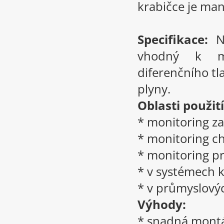
krabičce je man
Specifikace:
Na
vhodný k mo
diferenčního tl
plyny.
Oblasti použití
* monitoring za
* monitoring c
* monitoring p
* v systémech 
* v průmyslový
Výhody:
* snadná montáž