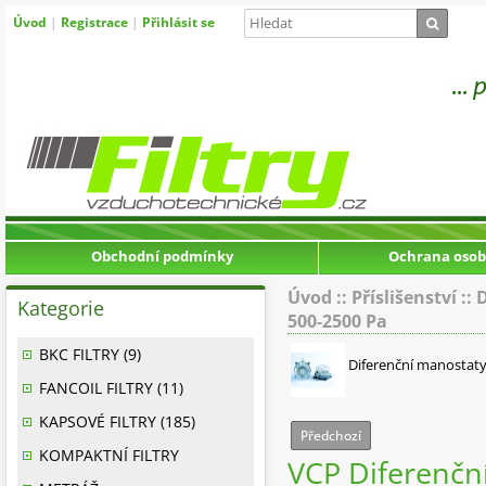
Úvod
|
Registrace
|
Přihlásit se
Obchodní podmínky
Ochrana osob
Úvod
::
Příslišenství
::
D
Kategorie
500-2500 Pa
BKC FILTRY (9)
Diferenční manostat
FANCOIL FILTRY (11)
KAPSOVÉ FILTRY (185)
Předchozí
KOMPAKTNÍ FILTRY
VCP Diferenčn