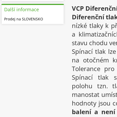
VCP Diferenčn
Další informace
Diferenční tl
Prodej na SLOVENSKO
nízké tlaky k p
a klimatizačn
stavu chodu ven
Spínací tlak l
na otočném kn
Tolerance pro
Spínací tlak 
polohu tzn. t
manostat umíst
hodnoty jsou c
balení a nen