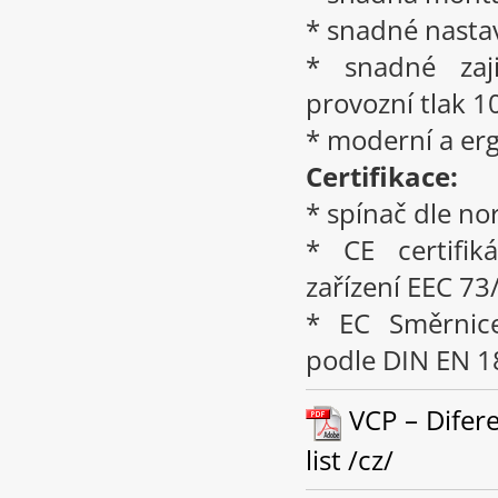
* snadné nasta
* snadné zaj
provozní tlak 1
* moderní a er
Certifikace:
* spínač dle n
* CE certifik
zařízení EEC 73
* EC Směrnice
podle DIN EN 1
VCP – Difer
list /cz/