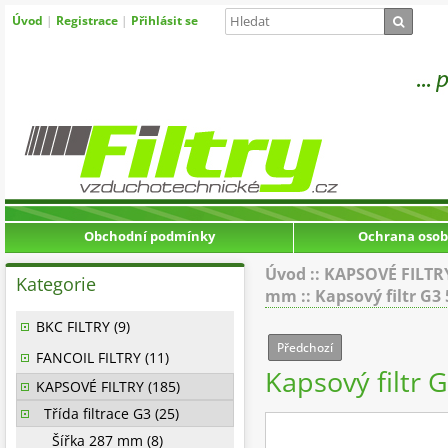
Úvod
|
Registrace
|
Přihlásit se
Obchodní podmínky
Ochrana osob
Úvod
::
KAPSOVÉ FILTR
Kategorie
mm
::
Kapsový filtr G3
BKC FILTRY (9)
Předchozí
FANCOIL FILTRY (11)
Kapsový filtr
KAPSOVÉ FILTRY (185)
Třída filtrace G3 (25)
Šířka 287 mm (8)