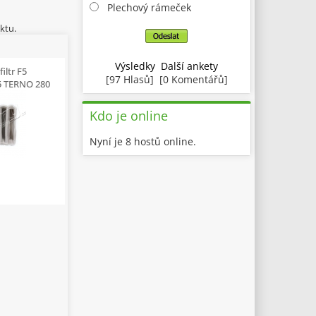
Plechový rámeček
ktu.
Výsledky
Další ankety
iltr F5
[97 Hlasů] [0 Komentářů]
5 TERNO 280
Kdo je online
Nyní je 8 hostů online.