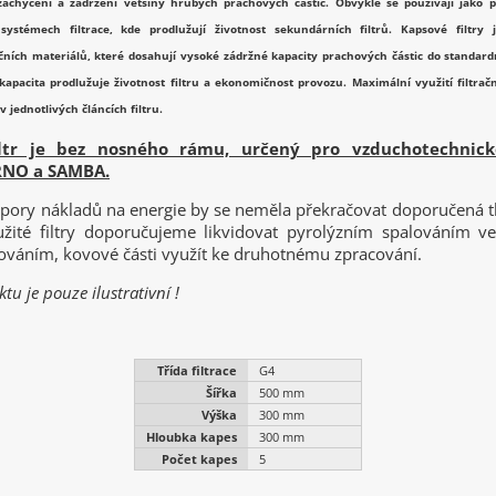
zachycení a zadržení většiny hrubých prachových částic. Obvykle se používají jako pr
systémech filtrace, kde prodlužují životnost sekundárních filtrů. Kapsové filtry
čních materiálů, které dosahují vysoké zádržné kapacity prachových částic do standardn
apacita prodlužuje životnost filtru a ekonomičnost provozu. Maximální využití filtrační
 v jednotlivých článcích filtru.
iltr je bez nosného rámu, určený pro vzduchotechnick
RNO a SAMBA.
pory nákladů na energie by se neměla překračovat doporučená tl
žité filtry doporučujeme likvidovat pyrolýzním spalováním v
ováním, kovové části využít ke druhotnému zpracování.
tu je pouze ilustrativní !
Třída filtrace
G4
Šířka
500 mm
Výška
300 mm
Hloubka kapes
300 mm
Počet kapes
5