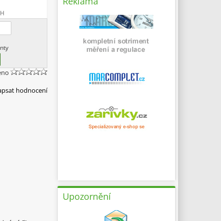
Reklama
PH
nty
eno
apsat hodnocení
Upozornění