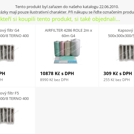
Tento produkt byl zařazen do našeho katalogu 22.06.2010.
ázky mají pouze ilustrativní charakter. Při nákupu se řiďte označením produ
kteří si koupili tento produkt, si také objednali...
vý filtr G4
AIRFILTER 4286 ROLE 2m x
Kapsový f
00/8 TERNO 400
60m G4
500x300x300/
DPH
10878 Kč
s DPH
309 Kč
s DPH
PH
8990 Kč
bez DPH
255 Kč
bez DPH
vý filtr F5
00/8 TERNO 400