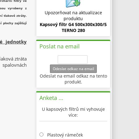
imární filtry ve
 jsou vyrobeny z
Upozorňovat na aktualizace
í tlakové ztráty.
produktu
 plochy zajišťují
Kapsový filtr G4 500x300x300/5
TERNO 280
é jednotky
Poslat na email
aková ztráta
e spalovnách
Odeslat odkaz na email
Odeslat na email odkaz na tento
produkt.
Anketa ...
U kapsových filtrů mi vyhovuje
více:
Plastový rámeček