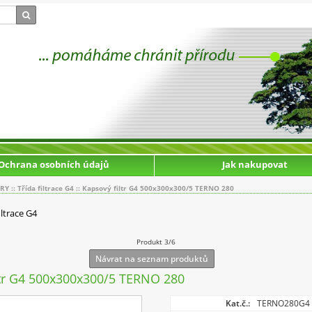
Ochrana osobních údajů
Jak nakupovat
TRY
::
Třída filtrace G4
::
Kapsový filtr G4 500x300x300/5 TERNO 280
iltrace G4
Produkt 3/6
Návrat na seznam produktů
ltr G4 500x300x300/5 TERNO 280
Kat.č.:
TERNO280G4