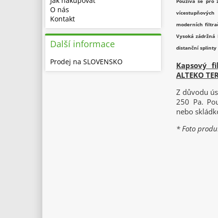
Jak nakupovat
Používá se pro 
O nás
vícestupňových 
Kontakt
moderních filtra
Vysoká zádržná k
Další informace
distanční splinty
Prodej na SLOVENSKO
Kapsový f
ALTEKO TE
Z důvodu ús
250 Pa. Pou
nebo skládk
* Foto produk