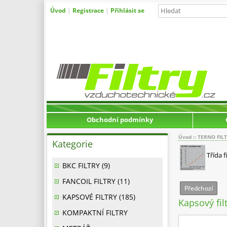
Úvod
|
Registrace
|
Přihlásit se
Obchodní podmínky
Úvod
::
TERNO FIL
Kategorie
Třída f
BKC FILTRY (9)
FANCOIL FILTRY (11)
Předchozí
KAPSOVÉ FILTRY (185)
Kapsový fi
KOMPAKTNÍ FILTRY