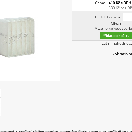
Cena:
410 Kč
s DPH
339 Kč
bez D
Přidat do košíku:
Min.: 3
*Lze kombinovat varia
Přidat do košíku
zatím nehodnoc
Zobrazit/n
zachycení a zadržení většiny hrubých prachových částic. Obvykle se používají jako pr