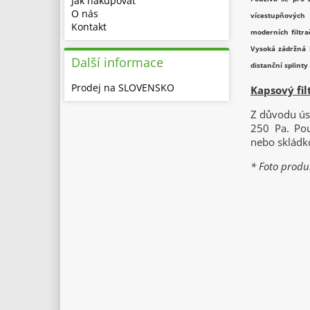
Jak nakupovat
O nás
vícestupňových 
Kontakt
moderních filtra
Vysoká zádržná k
Další informace
distanční splinty
Prodej na SLOVENSKO
Kapsový fil
Z důvodu ús
250 Pa. Pou
nebo skládk
* Foto produk