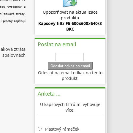
 jsou vyrobeny z
Upozorňovat na aktualizace
í tlakové ztráty.
produktu
 plochy zajišťují
Kapsový filtr F5 600x600x640/3
BKC
Poslat na email
aková ztráta
e spalovnách
Odeslat odkaz na email
Odeslat na email odkaz na tento
produkt.
Anketa ...
U kapsových filtrů mi vyhovuje
více:
Plastový rámeček