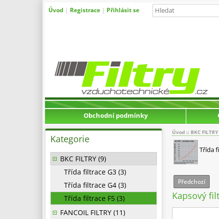
Úvod
|
Registrace
|
Přihlásit se
Obchodní podmínky
Úvod
::
BKC FILTRY
Kategorie
Třída f
BKC FILTRY (9)
Třída filtrace G3 (3)
Předchozí
Třída filtrace G4 (3)
Kapsový fi
Třída filtrace F5 (3)
FANCOIL FILTRY (11)