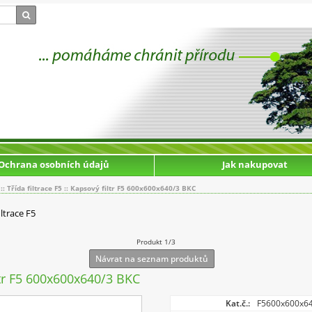
Ochrana osobních údajů
Jak nakupovat
::
Třída filtrace F5
::
Kapsový filtr F5 600x600x640/3 BKC
iltrace F5
Produkt 1/3
Návrat na seznam produktů
ltr F5 600x600x640/3 BKC
Kat.č.:
F5600x600x64