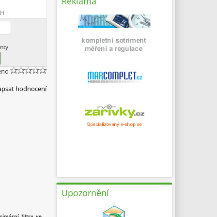
Reklama
PH
nty
eno
apsat hodnocení
Upozornění
imární filtry ve