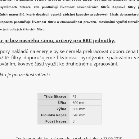
systémech filtrace, kde prodlužují životnost sekundárních filtrů. Kapsové filtry
čních materiálů, které dosahují vysoké zádržné kapacity prachových částic do standardn
apacita prodlužuje životnost filtru a ekonomičnost provozu. Maximální využití filtrační
 v jednotlivých článcích filtru.
tr je bez nosného rámu, určený pro BKC jednotky.
pory nákladů na energie by se neměla překračovat doporučená tl
žité filtry doporučujeme likvidovat pyrolýzním spalováním v
ováním, kovové části využít ke druhotnému zpracování.
tu je pouze ilustrativní !
Třída filtrace
F5
Šířka
600 mm
Výška
600 mm
Hloubka kapes
640 mm
Počet kapes
3
Tento produkt byl zařazen do našeho katalogu 17.06.2010.