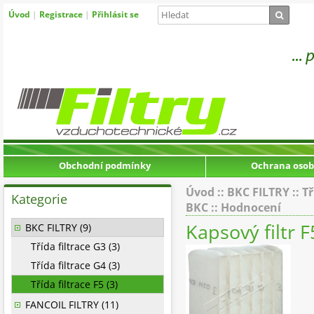
Úvod
|
Registrace
|
Přihlásit se
Obchodní podmínky
Ochrana osob
Úvod
::
BKC FILTRY
::
Tř
Kategorie
BKC
:: Hodnocení
Kapsový filtr
BKC FILTRY (9)
Třída filtrace G3 (3)
Třída filtrace G4 (3)
Třída filtrace F5 (3)
FANCOIL FILTRY (11)