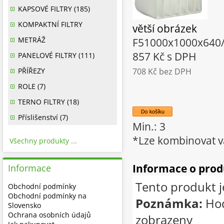
KAPSOVÉ FILTRY (185)
KOMPAKTNÍ FILTRY
větší obrázek
METRÁŽ
F51000x1000x640
857 Kč
s DPH
PANELOVÉ FILTRY (111)
PŘÍŘEZY
708 Kč
bez DPH
ROLE (7)
TERNO FILTRY (18)
Příslišenství (7)
Min.: 3
*Lze kombinovat v
Všechny produkty ...
Informace o pro
Informace
Tento produkt j
Obchodní podmínky
Obchodní podmínky na
Poznámka:
Hod
Slovensko
Ochrana osobních údajů
zobrazeny