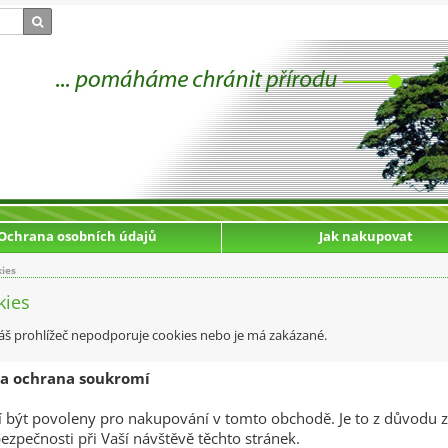
Ochrana osobních údajů
Jak nakupovat
kies
kies
e Váš prohlížeč nepodporuje cookies nebo je má zakázané.
 a ochrana soukromí
 být povoleny pro nakupování v tomto obchodě. Je to z důvodu za
ezpečnosti při Vaší návštěvě těchto stránek.