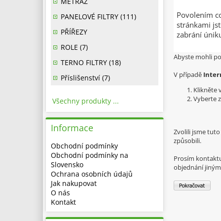
METRÁŽ
Povolením co
PANELOVÉ FILTRY (111)
stránkami js
PŘÍŘEZY
zabrání únik
ROLE (7)
Abyste mohli po
TERNO FILTRY (18)
V případě
Inter
Příslišenství (7)
Klikněte 
Vyberte z
Všechny produkty ...
Informace
Zvolili jsme tu
způsobili.
Obchodní podmínky
Obchodní podmínky na
Prosím kontaktu
Slovensko
objednání jiný
Ochrana osobních údajů
Jak nakupovat
O nás
Kontakt