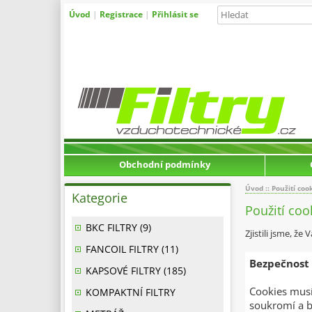
Úvod
|
Registrace
|
Přihlásit se
Obchodní podmínky
Úvod
:: Použití coo
Kategorie
Použití coo
BKC FILTRY (9)
Zjistili jsme, ž
FANCOIL FILTRY (11)
Bezpečnost
KAPSOVÉ FILTRY (185)
Cookies musí
KOMPAKTNÍ FILTRY
soukromí a b