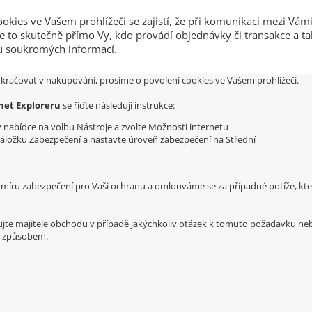
okies ve Vašem prohlížeči se zajistí, že při komunikaci mezi Vámi
te to skutečně přímo Vy, kdo provádí objednávky či transakce a ta
u soukromých informací.
kračovat v nakupování, prosíme o povolení cookies ve Vašem prohlížeči.
net Exploreru
se řiďte následují instrukce:
v nabídce na volbu Nástroje a zvolte Možnosti internetu
áložku Zabezpečení a nastavte úroveň zabezpečení na Střední
to míru zabezpečení pro Vaši ochranu a omlouváme se za případné potíže, kte
jte majitele obchodu v případě jakýchkoliv otázek k tomuto požadavku ne
m způsobem.