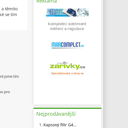
Reklama
 a těmito
ké se tím
ré jsme tím
bo pro
Nejprodávanější
1.
Kapsový filtr G4...