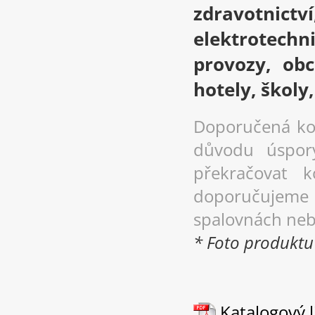
zdravotnic
elektrotech
provozy, obc
hotely, školy
Doporučená kon
důvodu úspor
překračovat k
doporučujeme 
spalovnách neb
* Foto produktu j
Katalogový li