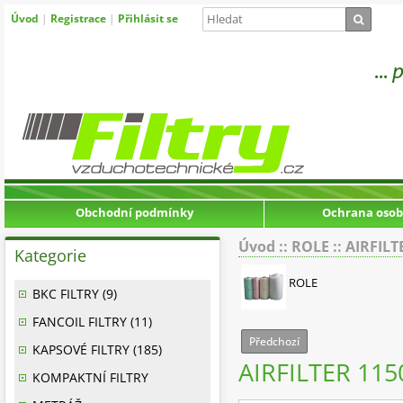
Úvod
|
Registrace
|
Přihlásit se
Obchodní podmínky
Ochrana osob
Úvod
::
ROLE
::
AIRFILT
Kategorie
ROLE
BKC FILTRY (9)
FANCOIL FILTRY (11)
Předchozí
KAPSOVÉ FILTRY (185)
AIRFILTER 11
KOMPAKTNÍ FILTRY