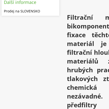
Další informace
Prodej na SLOVENSKO
Filtrační
bikomponentn
fixace těch
materiál je
filtrační hl
materiálů 
hrubých pra
tlakových z
chemická
nezávadné. 
předfiltr